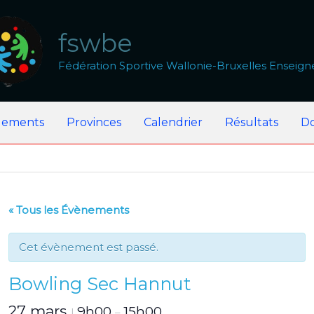
fswbe
Fédération Sportive Wallonie-Bruxelles Enseig
lements
Provinces
Calendrier
Résultats
D
« Tous les Évènements
Cet évènement est passé.
Bowling Sec Hannut
27 mars
9h00
15h00
|
–