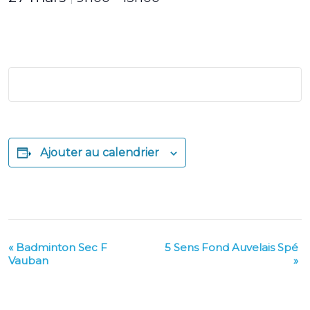
Ajouter au calendrier
«
Badminton Sec F
5 Sens Fond Auvelais Spé
Navigation
Vauban
»
Évènement