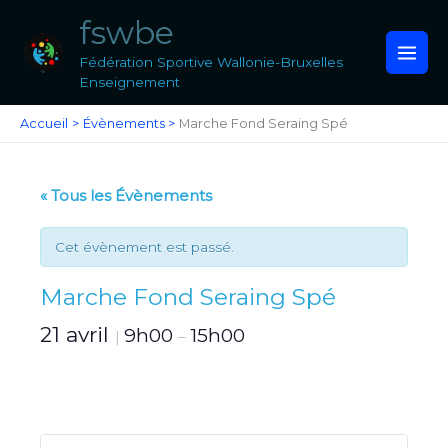
Aller
fswbe
au
contenu
Fédération Sportive Wallonie-Bruxelles
Enseignement
Accueil
Évènements
Marche Fond Seraing Spé
« Tous les Évènements
Cet évènement est passé.
Marche Fond Seraing Spé
21 avril
9h00
15h00
|
–