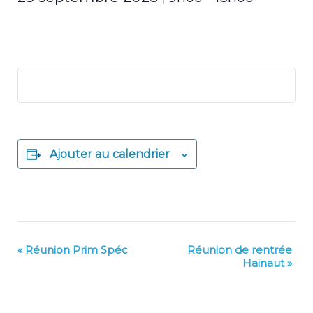
Ajouter au calendrier
«
Réunion Prim Spéc
Réunion de rentrée
Navigation
Hainaut
»
Évènement