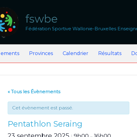
fswbe
Fédération Sportive Wallonie-Bruxelles Enseig
lements
Provinces
Calendrier
Résultats
D
« Tous les Évènements
Cet évènement est passé.
Pentathlon Seraing
23 septembre 2025
9h00
16h00
|
–