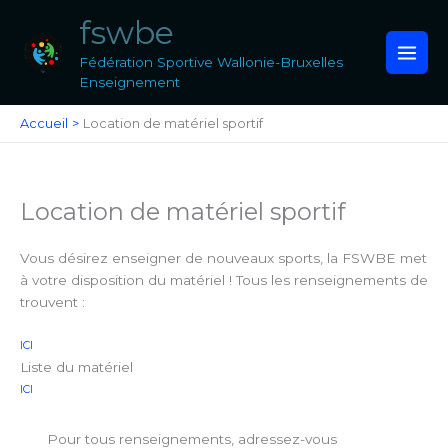
Aller
fswbe
au
contenu
Fédération Sportive Wallonie-Bruxelles
Enseignement
Accueil
Location de matériel sportif
Location de matériel sportif
Vous désirez enseigner de nouveaux sports, la FSWBE met
à votre disposition du matériel ! Tous les renseignements de
trouvent :
ICI
Liste du matériel
ICI
Pour tous renseignements, adressez-vous