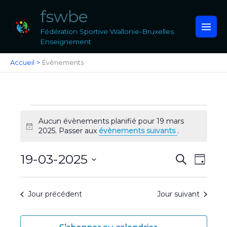
Aller
fswbe
au
contenu
Fédération Sportive Wallonie-Bruxelles
Enseignement
Accueil
Évènements
Évènements
Aucun évènements planifié pour 19 mars
for
Notice
2025. Passer aux
évènements suivants
.
19
mars
2025
19-03-2025
Recherche
Navigat
Recherche
Jour
et
de
Sélectionnez
navigation
vues
une
de
Évènem
Jour précédent
Jour suivant
date.
vues
Évènements