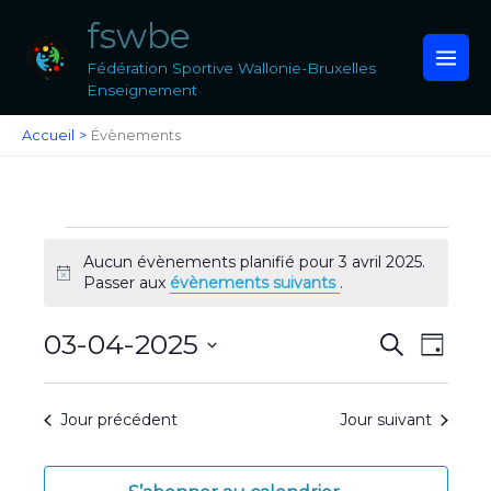
Aller
fswbe
au
contenu
Fédération Sportive Wallonie-Bruxelles
Enseignement
Accueil
Évènements
Évènements
Aucun évènements planifié pour 3 avril 2025.
for
Notice
Passer aux
évènements suivants
.
3
avril
2025
03-04-2025
Recherche
Navigat
Recherche
Jour
et
de
Sélectionnez
navigation
vues
une
de
Évènem
Jour précédent
Jour suivant
date.
vues
Évènements