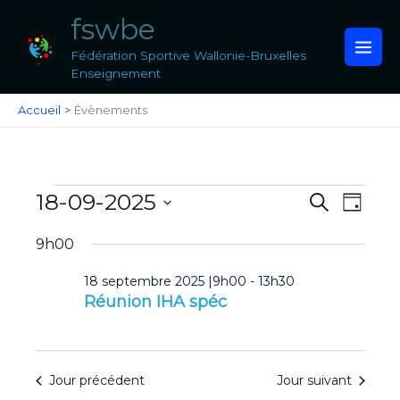
Aller
fswbe
au
contenu
Fédération Sportive Wallonie-Bruxelles
Enseignement
Accueil
Évènements
Évènements
18-09-2025
Recherche
Navigat
Recherche
Jour
for
et
de
Sélectionnez
18
navigation
vues
9h00
une
septembre
de
Évènem
date.
2025
vues
18 septembre 2025 |9h00
-
13h30
Évènements
Réunion IHA spéc
Jour précédent
Jour suivant