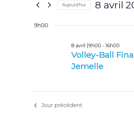
2026
vues
8 avril 
Évènements
Aujourd’hui
Évènements
par
Sélectionnez
mot-
une
9h00
clé.
date.
8 avril |9h00
-
16h00
Volley-Ball Fi
Jemelle
Jour précédent