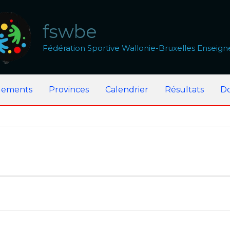
fswbe
Fédération Sportive Wallonie-Bruxelles Enseig
lements
Provinces
Calendrier
Résultats
D